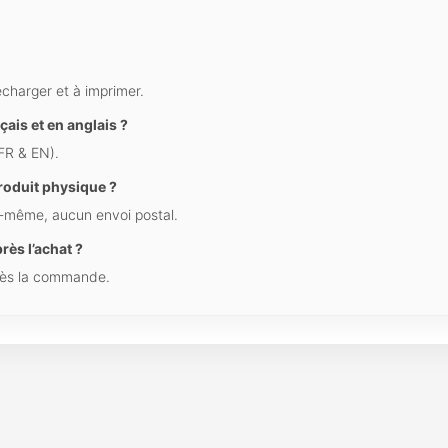
écharger et à imprimer.
çais et en anglais ?
(FR & EN).
produit physique ?
us-même, aucun envoi postal.
rès l’achat ?
près la commande.