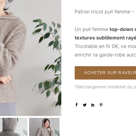
Patron tricot pull femme –
Un pull femme
top-down 
textures subtilement ray
Tricotable en fil DK, ce mo
enrichir ta garde-robe aut
ACHETER SUR RAVEL
Téléchargement immédiat du pa