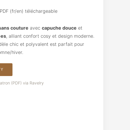
 PDF (fr/en) téléchargeable
sans couture
avec
capuche douce
et
ées
, alliant confort cosy et design moderne.
dèle chic et polyvalent est parfait pour
omne/hiver.
RY
tron (PDF) via Ravelry