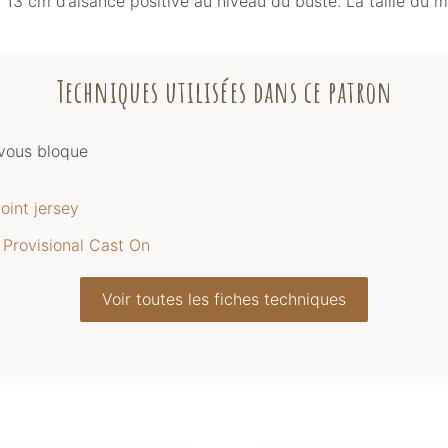
on 13 cm d’aisance positive au niveau du buste. La taille du 
Techniques utilisées dans ce patron
 vous bloque
oint jersey
 Provisional Cast On
Voir toutes les fiches techniques