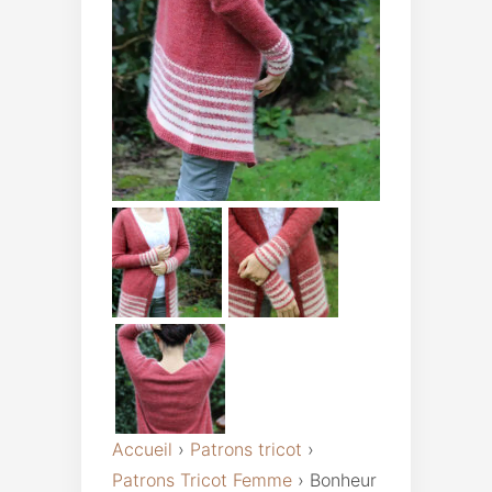
Accueil
›
Patrons tricot
›
Patrons Tricot Femme
›
Bonheur