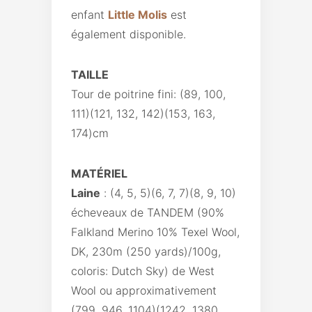
enfant
Little Molis
est
également disponible.
TAILLE
Tour de poitrine fini: (89, 100,
111)(121, 132, 142)(153, 163,
174)cm
MATÉRIEL
Laine
: (4, 5, 5)(6, 7, 7)(8, 9, 10)
écheveaux de TANDEM (90%
Falkland Merino 10% Texel Wool,
DK, 230m (250 yards)/100g,
coloris: Dutch Sky) de West
Wool ou approximativement
(799, 946, 1104)(1242, 1380,